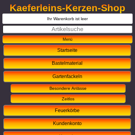
Kaeferleins-Kerzen-Shop
Ihr Warenkorb ist leer
Startseite
Bastelmaterial
Gartenfackeln
Besondere Anlässe
Zeitlos
Feuerkörbe
Kundenkonto