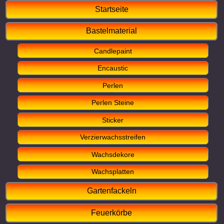
Startseite
Bastelmaterial
Candlepaint
Encaustic
Perlen
Perlen Steine
Sticker
Verzierwachsstreifen
Wachsdekore
Wachsplatten
Gartenfackeln
Feuerkörbe