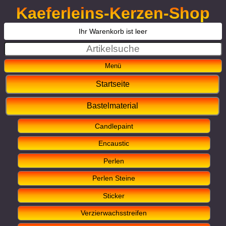
Kaeferleins-Kerzen-Shop
Ihr Warenkorb ist leer
Startseite
Bastelmaterial
Candlepaint
Encaustic
Perlen
Perlen Steine
Sticker
Verzierwachsstreifen