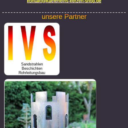
kontakt@kaeferleins-kerzen-shop.de
unsere Partner
Sandstrahlen
Beschichten
Rohrleitungsbau