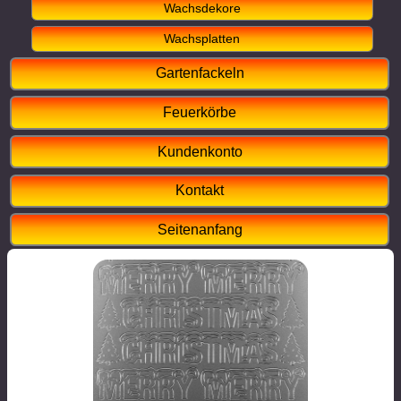
Wachsdekore
Wachsplatten
Gartenfackeln
Feuerkörbe
Kundenkonto
Kontakt
Seitenanfang