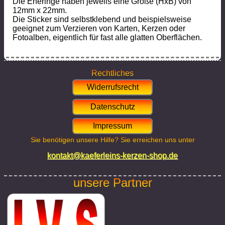
Die Eheringe haben jeweils eine Größe (HxB) von
12mm x 22mm.
Die Sticker sind selbstklebend und beispielsweise
geeignet zum Verzieren von Karten, Kerzen oder
Fotoalben, eigentlich für fast alle glatten Oberflächen.
Rechtliches
Widerrufsrecht
Datenschutz
Impressum
Sie benötigen unsere Hilfe? Sie erreichen uns unter
kontakt@kaeferleins-kerzen-shop.de
unsere Partner