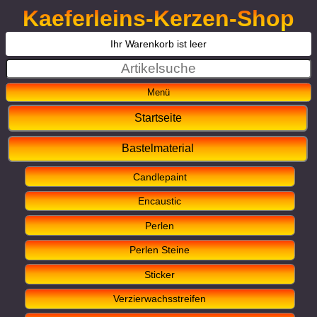
Kaeferleins-Kerzen-Shop
Ihr Warenkorb ist leer
Startseite
Bastelmaterial
Candlepaint
Encaustic
Perlen
Perlen Steine
Sticker
Verzierwachsstreifen