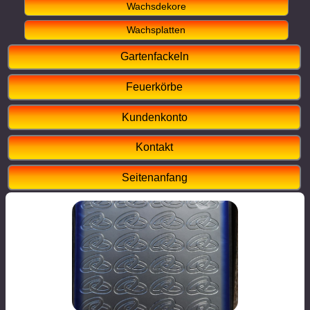
Wachsdekore
Wachsplatten
Gartenfackeln
Feuerkörbe
Kundenkonto
Kontakt
Seitenanfang