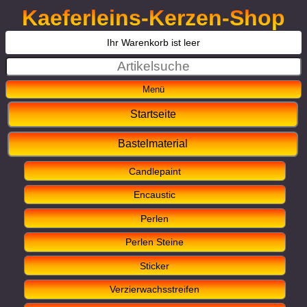
Kaeferleins-Kerzen-Shop
Ihr Warenkorb ist leer
Startseite
Bastelmaterial
Candlepaint
Encaustic
Perlen
Perlen Steine
Sticker
Verzierwachsstreifen