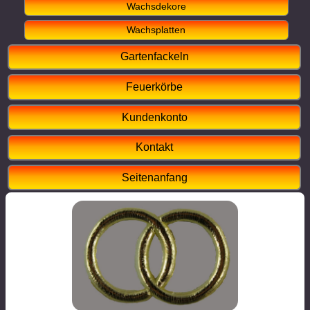
Wachsdekore
Wachsplatten
Gartenfackeln
Feuerkörbe
Kundenkonto
Kontakt
Seitenanfang