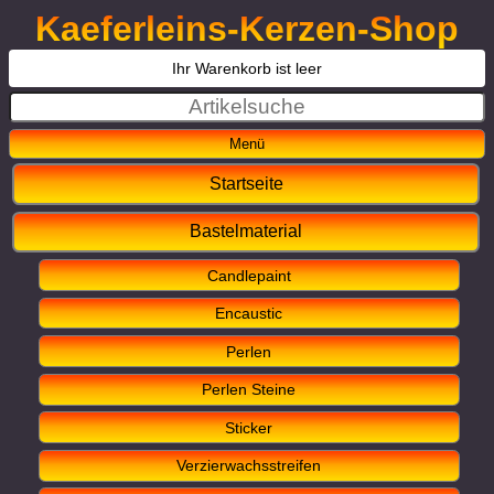
Kaeferleins-Kerzen-Shop
Ihr Warenkorb ist leer
Startseite
Bastelmaterial
Candlepaint
Encaustic
Perlen
Perlen Steine
Sticker
Verzierwachsstreifen