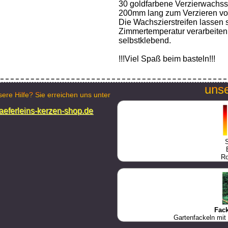
30 goldfarbene Verzierwachsstr
200mm lang zum Verzieren vo
Die Wachszierstreifen lassen 
Zimmertemperatur verarbeiten
selbstklebend.
!!!Viel Spaß beim basteln!!!
unse
ere Hilfe? Sie erreichen uns unter
eferleins-kerzen-shop.de
Ro
Fac
Gartenfackeln mit