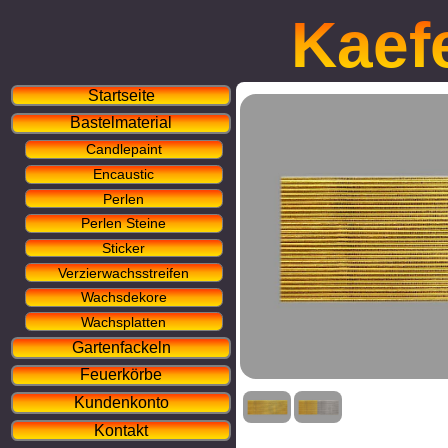
Kaef
Startseite
Bastelmaterial
Candlepaint
Encaustic
Perlen
Perlen Steine
Sticker
Verzierwachsstreifen
Wachsdekore
Wachsplatten
Gartenfackeln
Feuerkörbe
Kundenkonto
Kontakt