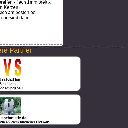
eifen - flach 1mm breit x
n Kerzen.
sich am besten bei
 und sind dann
re Partner
Sandstrahlen
Beschichten
hrleitungsbau
kelschmiede.de
 vielen verschiedenen Motiven