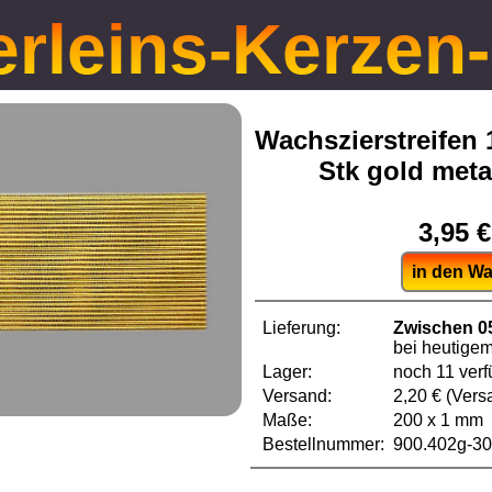
erleins-Kerzen
Wachszierstreifen
Stk gold meta
3,95 €
in den W
Lieferung:
Zwischen 05
bei heutige
Lager:
noch 11 verf
Versand:
2,20 € (Ver
Maße:
200 x 1 mm
Bestellnummer:
900.402g-30