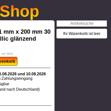
-Shop
 1 mm x 200 mm 30
Ihr Warenkorb ist leer
llic glänzend
inkl. MwSt.
arenkorb
.08.2026 und 10.08.2026
m Zahlungseingang
ügbar
sand nach Deutschland)