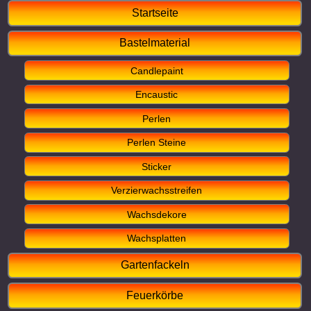
Startseite
Bastelmaterial
Candlepaint
Encaustic
Perlen
Perlen Steine
Sticker
Verzierwachsstreifen
Wachsdekore
Wachsplatten
Gartenfackeln
Feuerkörbe